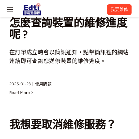
Skip
我要維修
to
Toggle
怎麼查詢裝置的維修進度
content
Navigation
關於我們
呢 ?
最新活動
在訂單成立時會以簡訊通知，點擊簡訊裡的網站
連結即可查詢您送修裝置的維修進度。
維修流程
維修資訊
2025-01-23
|
使用問題
Read More
常見問題
億電通相關網站
我想要取消維修服務？