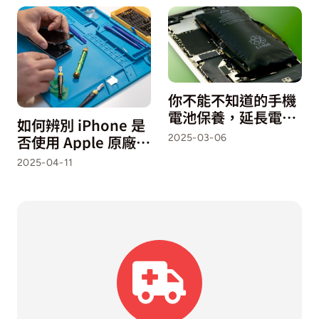
你不能不知道的手機
電池保養，延長電池
如何辨別 iPhone 是
壽命必學充電與保養
否使用 Apple 原廠零
2025-03-06
秘訣
件維修？
2025-04-11