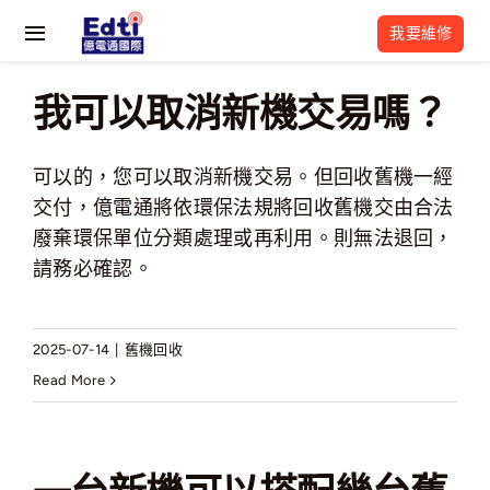
Skip
我要維修
to
Toggle
content
Navigation
關於我們
我可以取消新機交易嗎？
最新活動
可以的，您可以取消新機交易。但回收舊機一經
交付，億電通將依環保法規將回收舊機交由合法
維修流程
廢棄環保單位分類處理或再利用。則無法退回，
請務必確認。
維修資訊
常見問題
2025-07-14
|
舊機回收
Read More
億電通相關網站