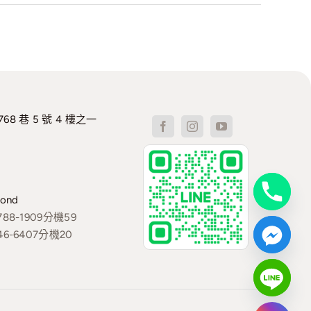
 巷 5 號 4 樓之一
ond
8-1909分機59
-6407分機20