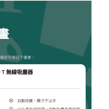
畫
小家電即可享以下優惠：
A9 T 無線吸塵器
自動除塵，髒汙不沾手
UVC 紫外線殺菌，抑制灰塵表面細菌