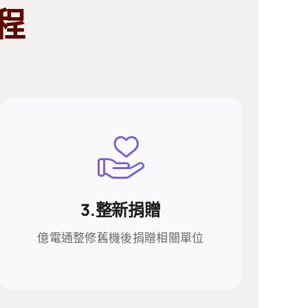
程
3.整新捐贈
3.整新捐贈
億電通整修舊機後捐贈相關單位
億電通整修舊機後捐贈相關單位