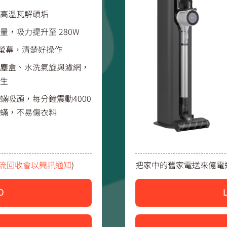
高溫瓦解頑垢
量，吸力提升至 280W
CD 螢幕，清楚好操作
塵盒、水洗氣旋與濾網，
生
蟎吸頭，每分鐘震動4000
蟎，不易傷衣料
流回收會以簡訊通知
)
把家中的舊家電送來億電通
0