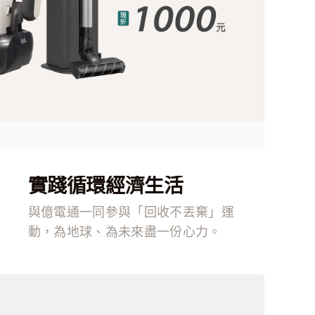
實踐循環經濟生活
與億電通一同參與「回收不丟棄」運
動，為地球、為未來盡一份心力。