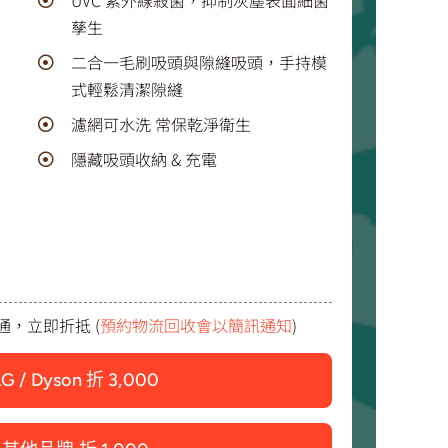
孳生
二合一毛刷吸頭與隙縫吸頭，手持模
式輕鬆清潔隙縫
濾網可水洗 常保乾淨衛生
隱藏吸頭收納 & 充電
，立即折抵 (
預約物流回收會以簡訊通知
)
LG / Dyson 折 3,000