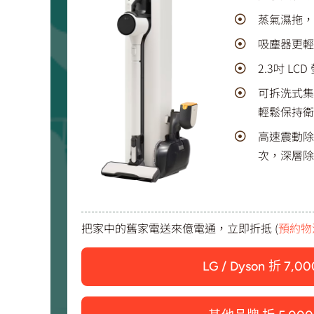
蒸氣濕拖，
吸塵器更輕
2.3吋 L
可拆洗式集
輕鬆保持衛
高速震動除
次，深層除
把家中的舊家電送來億電通，立即折抵 (
預約物
LG / Dyson 折 7,00