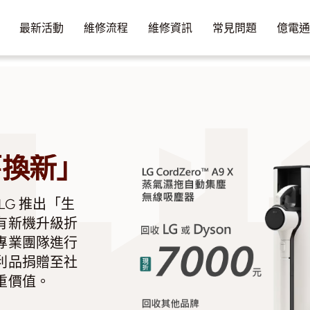
最新活動
維修流程
維修資訊
常見問題
億電
舊換新」
G 推出「生
有新機升級折
專業團隊進行
利品捐贈至社
重價值。