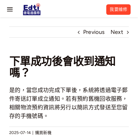
Skip
我要維修
to
Toggle
content
Navigation
關於我們
Previous
Next
最新活動
下單成功後會收到通知
維修流程
嗎？
維修資訊
是的，當您成功完成下單後，系統將透過電子郵
常見問題
件寄送訂單成立通知。若有預約舊機回收服務，
相關物流預約資訊將另行以簡訊方式發送至您留
億電通相關網站
存的手機號碼。
2025-07-14
|
購買新機